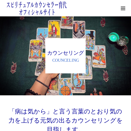
鑑定サロン紹介
鑑定方法
カウンセリング
よくある質問＆無料占い
COUNCELING
鑑定料金＆お支払いについて
四次元の月
「病は気から」と言う言葉のとおり気の
力を上げる元気の出るカウンセリングを
目指します。