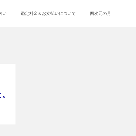
占い
鑑定料金＆お支払いについて
四次元の月
た。