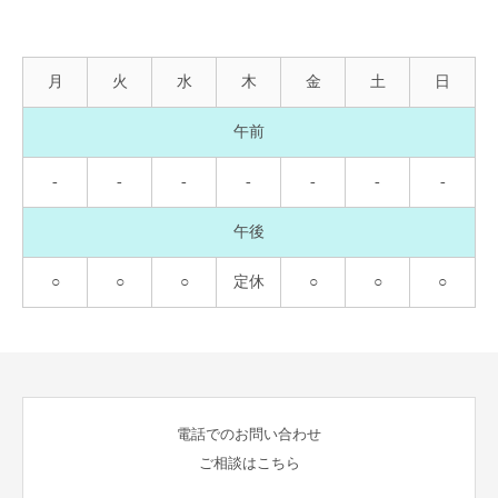
月
火
水
木
金
土
日
午前
-
-
-
-
-
-
-
午後
○
○
○
定休
○
○
○
電話でのお問い合わせ
ご相談はこちら