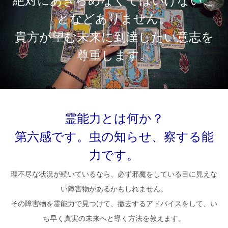
絶対にあきらめなくてはいけないこ
となどありません。
貴方が望む未来に到達したい意志を
尊重します。
霊能力とは何か？
第六感です。虫の知らせ、察する能
力です。
理不尽な状況が続いているなら、必ず邪魔をしている目に見えな
い障害物があるかもしれません。
その障害物を霊能力で見つけて、撤去するアドバイスをして、い
ち早く真実の未来へと導く方法を教えます。